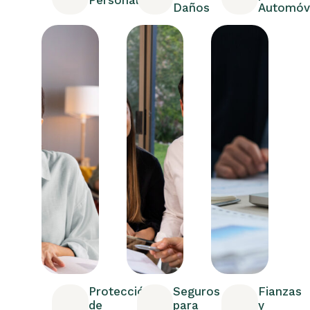
Personales
Daños
Automóvi
Protección
Seguros
Fianzas
de
para
y