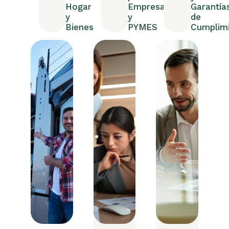
Hogar
Empresas
Garantía
y
y
de
Bienes
PYMES
Cumplim